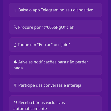
📱 Baixe o app Telegram no seu dispositivo
🔍 Procure por "@0055PgOficial"
👆 Toque em "Entrar" ou "Join"
🔔 Ative as notificações para não perder
nada
💬 Participe das conversas e interaja
🎁 Receba bônus exclusivos
automaticamente