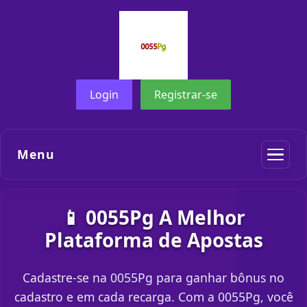
Login
Registrar-se
Menu
📱 0055Pg A Melhor
Plataforma de Apostas
Cadastre-se na 0055Pg para ganhar bônus no
cadastro e em cada recarga. Com a 0055Pg, você