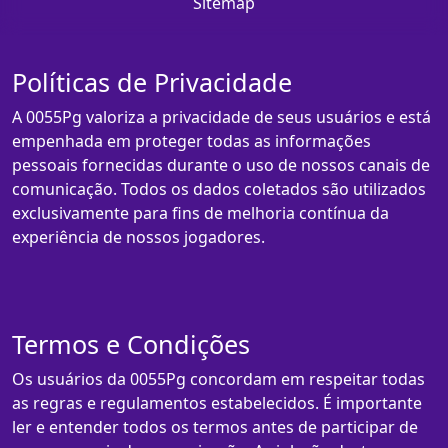
Sitemap
Políticas de Privacidade
A 0055Pg valoriza a privacidade de seus usuários e está
empenhada em proteger todas as informações
pessoais fornecidas durante o uso de nossos canais de
comunicação. Todos os dados coletados são utilizados
exclusivamente para fins de melhoria contínua da
experiência de nossos jogadores.
Termos e Condições
Os usuários da 0055Pg concordam em respeitar todas
as regras e regulamentos estabelecidos. É importante
ler e entender todos os termos antes de participar de