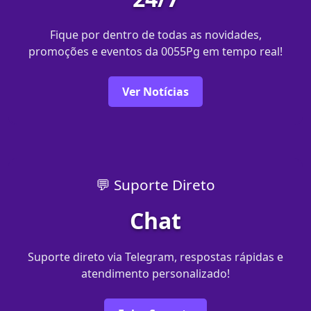
Fique por dentro de todas as novidades,
promoções e eventos da 0055Pg em tempo real!
Ver Notícias
💬 Suporte Direto
Chat
Suporte direto via Telegram, respostas rápidas e
atendimento personalizado!