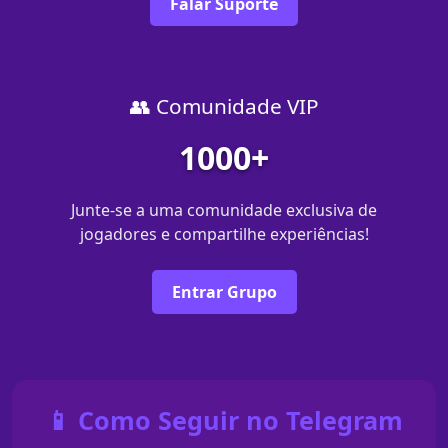
Falar Suporte
👥 Comunidade VIP
1000+
Junte-se a uma comunidade exclusiva de
jogadores e compartilhe experiências!
Entrar Grupo
📱 Como Seguir no Telegram