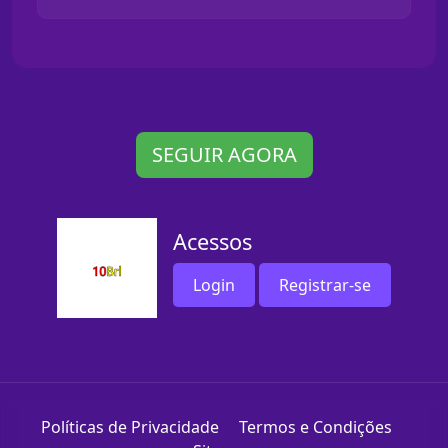
SEGUIR AGORA
Acessos
Login
Registrar-se
Políticas de Privacidade
Termos e Condições