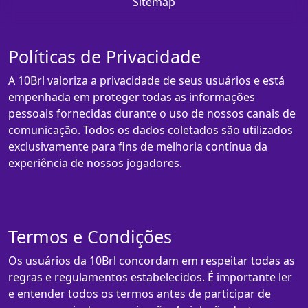
Sitemap
Políticas de Privacidade
A 10Brl valoriza a privacidade de seus usuários e está
empenhada em proteger todas as informações
pessoais fornecidas durante o uso de nossos canais de
comunicação. Todos os dados coletados são utilizados
exclusivamente para fins de melhoria contínua da
experiência de nossos jogadores.
Termos e Condições
Os usuários da 10Brl concordam em respeitar todas as
regras e regulamentos estabelecidos. É importante ler
e entender todos os termos antes de participar de