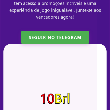
tem acesso a promoções incríveis e uma
experiência de jogo inigualável. Junte-se aos
vencedores agora!
SEGUIR NO TELEGRAM