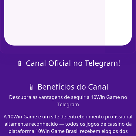
📱 Canal Oficial no Telegram!
📱 Benefícios do Canal
Descubra as vantagens de seguir a 10Win Game no
Telegram
A 10Win Game é um site de entretenimento profissional
altamente reconhecido — todos os jogos de cassino da
plataforma 10Win Game Brasil recebem elogios dos