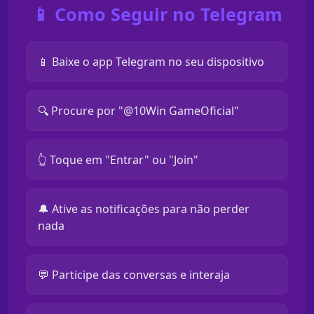
📱 Como Seguir no Telegram
📱 Baixe o app Telegram no seu dispositivo
🔍 Procure por "@10Win GameOficial"
👆 Toque em "Entrar" ou "Join"
🔔 Ative as notificações para não perder
nada
💬 Participe das conversas e interaja