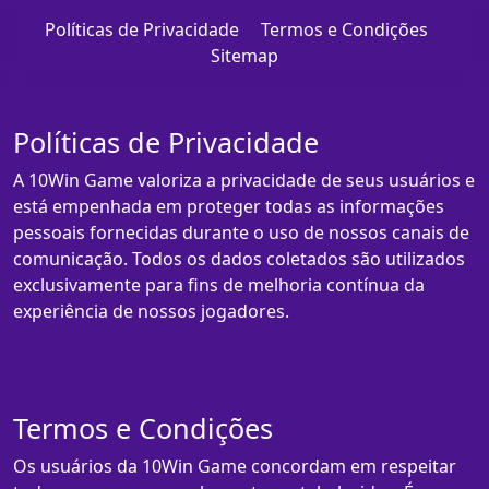
Políticas de Privacidade
Termos e Condições
Sitemap
Políticas de Privacidade
A 10Win Game valoriza a privacidade de seus usuários e
está empenhada em proteger todas as informações
pessoais fornecidas durante o uso de nossos canais de
comunicação. Todos os dados coletados são utilizados
exclusivamente para fins de melhoria contínua da
experiência de nossos jogadores.
Termos e Condições
Os usuários da 10Win Game concordam em respeitar