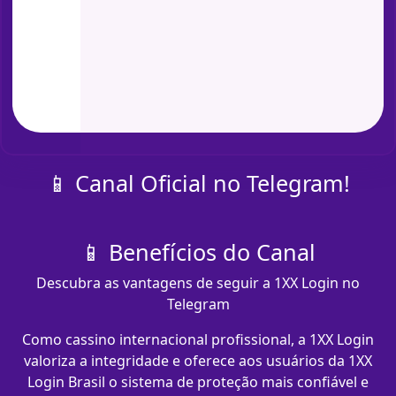
📱 Canal Oficial no Telegram!
📱 Benefícios do Canal
Descubra as vantagens de seguir a 1XX Login no
Telegram
Como cassino internacional profissional, a 1XX Login
valoriza a integridade e oferece aos usuários da 1XX
Login Brasil o sistema de proteção mais confiável e