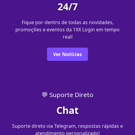
24/7
Fique por dentro de todas as novidades,
promoções e eventos da 1XX Login em tempo
real!
Ver Notícias
💬 Suporte Direto
Chat
Suporte direto via Telegram, respostas rápidas e
atendimento personalizado!