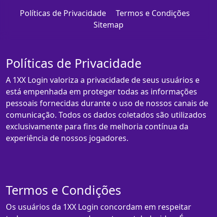
Políticas de Privacidade
Termos e Condições
Sitemap
Políticas de Privacidade
A 1XX Login valoriza a privacidade de seus usuários e
está empenhada em proteger todas as informações
pessoais fornecidas durante o uso de nossos canais de
comunicação. Todos os dados coletados são utilizados
exclusivamente para fins de melhoria contínua da
experiência de nossos jogadores.
Termos e Condições
Os usuários da 1XX Login concordam em respeitar