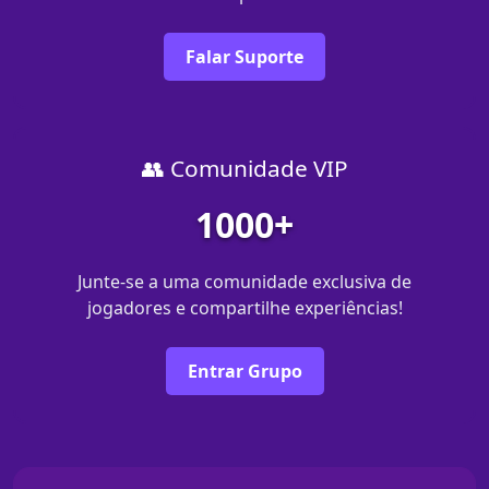
Falar Suporte
👥 Comunidade VIP
1000+
Junte-se a uma comunidade exclusiva de
jogadores e compartilhe experiências!
Entrar Grupo