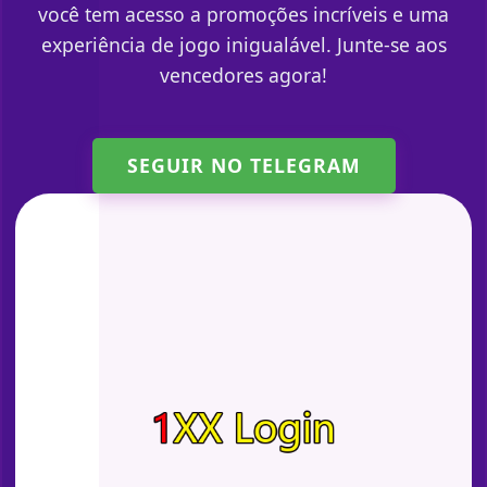
você tem acesso a promoções incríveis e uma
experiência de jogo inigualável. Junte-se aos
vencedores agora!
SEGUIR NO TELEGRAM