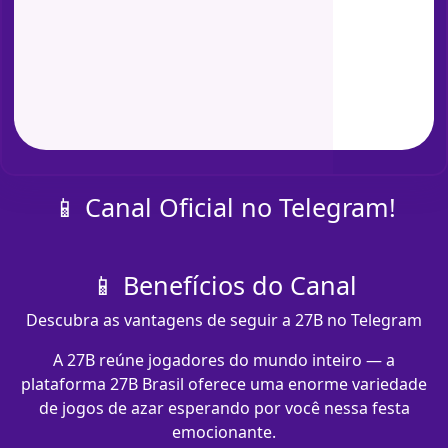
📱 Canal Oficial no Telegram!
📱 Benefícios do Canal
Descubra as vantagens de seguir a 27B no Telegram
A 27B reúne jogadores do mundo inteiro — a
plataforma 27B Brasil oferece uma enorme variedade
de jogos de azar esperando por você nessa festa
emocionante.