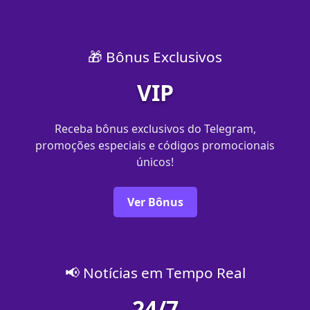
🎁 Bônus Exclusivos
VIP
Receba bônus exclusivos do Telegram,
promoções especiais e códigos promocionais
únicos!
Ver Bônus
📢 Notícias em Tempo Real
24/7