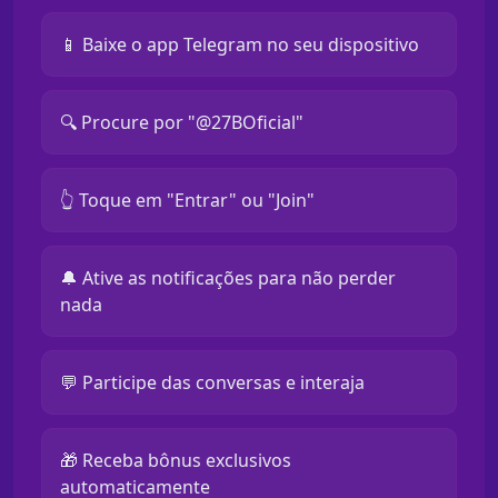
📱 Baixe o app Telegram no seu dispositivo
🔍 Procure por "@27BOficial"
👆 Toque em "Entrar" ou "Join"
🔔 Ative as notificações para não perder
nada
💬 Participe das conversas e interaja
🎁 Receba bônus exclusivos
automaticamente