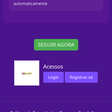
automaticamente
SEGUIR AGORA
Acessos
Login
Registrar-se