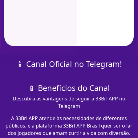
📱 Canal Oficial no Telegram!
📱 Benefícios do Canal
Descubra as vantagens de seguir a 33Brl APP no
Telegram
A 33Brl APP atende às necessidades de diferentes
públicos, e a plataforma 33Brl APP Brasil quer ser o lar
dos jogadores que amam curtir a vida com diversão.