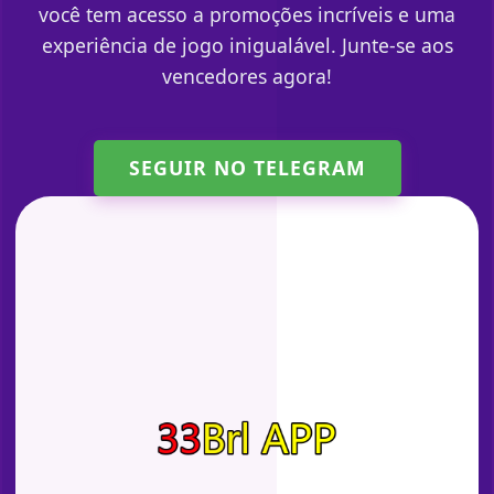
você tem acesso a promoções incríveis e uma
experiência de jogo inigualável. Junte-se aos
vencedores agora!
SEGUIR NO TELEGRAM