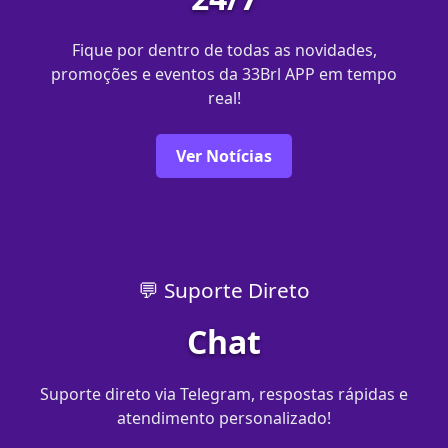
Fique por dentro de todas as novidades,
promoções e eventos da 33Brl APP em tempo
real!
Ver Notícias
💬 Suporte Direto
Chat
Suporte direto via Telegram, respostas rápidas e
atendimento personalizado!