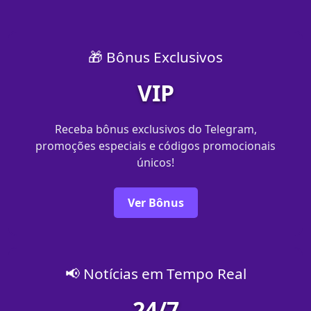
🎁 Bônus Exclusivos
VIP
Receba bônus exclusivos do Telegram,
promoções especiais e códigos promocionais
únicos!
Ver Bônus
📢 Notícias em Tempo Real
24/7