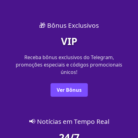
🎁 Bônus Exclusivos
VIP
Receba bônus exclusivos do Telegram,
promoções especiais e códigos promocionais
únicos!
Ver Bônus
📢 Notícias em Tempo Real
24/7