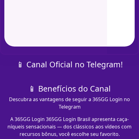
📱 Canal Oficial no Telegram!
📱 Benefícios do Canal
Descubra as vantagens de seguir a 365GG Login no
Telegram
A 365GG Login 365GG Login Brasil apresenta caça-
níqueis sensacionais — dos clássicos aos vídeos com
recursos bônus, você escolhe seu favorito.