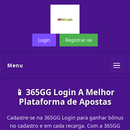
Login
Registrar-se
Menu
📱 365GG Login A Melhor
Plataforma de Apostas
Cadastre-se na 365GG Login para ganhar bônus
no cadastro e em cada recarga. Com a 365GG