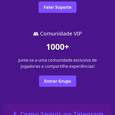
Falar Suporte
👥 Comunidade VIP
1000+
Junte-se a uma comunidade exclusiva de
jogadores e compartilhe experiências!
Entrar Grupo
📱 Como Seguir no Telegram