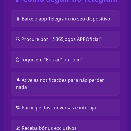
📱 Baixe o app Telegram no seu dispositivo
🔍 Procure por "@365Jogos APPOficial"
👆 Toque em "Entrar" ou "Join"
🔔 Ative as notificações para não perder
nada
💬 Participe das conversas e interaja
🎁 Receba bônus exclusivos