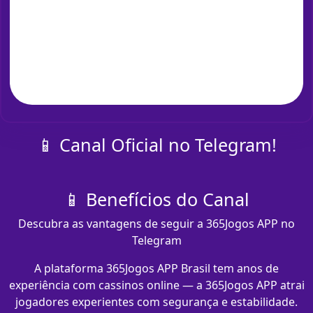
📱 Canal Oficial no Telegram!
📱 Benefícios do Canal
Descubra as vantagens de seguir a 365Jogos APP no
Telegram
A plataforma 365Jogos APP Brasil tem anos de
experiência com cassinos online — a 365Jogos APP atrai
jogadores experientes com segurança e estabilidade.