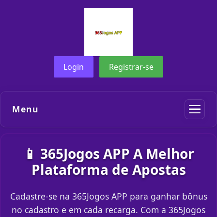
Login
Registrar-se
Menu
📱 365Jogos APP A Melhor
Plataforma de Apostas
Cadastre-se na 365Jogos APP para ganhar bônus
no cadastro e em cada recarga. Com a 365Jogos