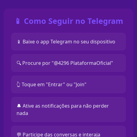
📱 Como Seguir no Telegram
📱 Baixe o app Telegram no seu dispositivo
🔍 Procure por "@4296 PlataformaOficial"
👆 Toque em "Entrar" ou "Join"
🔔 Ative as notificações para não perder
nada
💬 Participe das conversas e interaja