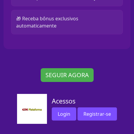
🎁 Receba bônus exclusivos
automaticamente
SEGUIR AGORA
Acessos
Login
Registrar-se