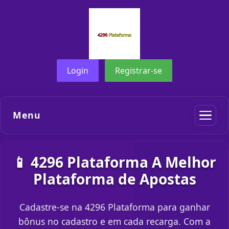
Login
Registrar-se
Menu
📱 4296 Plataforma A Melhor
Plataforma de Apostas
Cadastre-se na 4296 Plataforma para ganhar
bônus no cadastro e em cada recarga. Com a