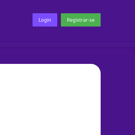
Login
Registrar-se