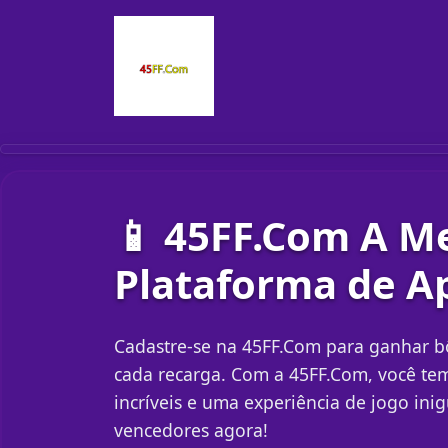
📱 45FF.Com A M
Plataforma de A
Cadastre-se na 45FF.Com para ganhar b
cada recarga. Com a 45FF.Com, você te
incríveis e uma experiência de jogo inig
vencedores agora!