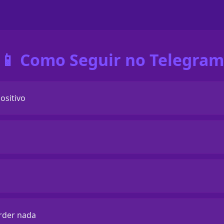
📱 Como Seguir no Telegram
ositivo
erder nada