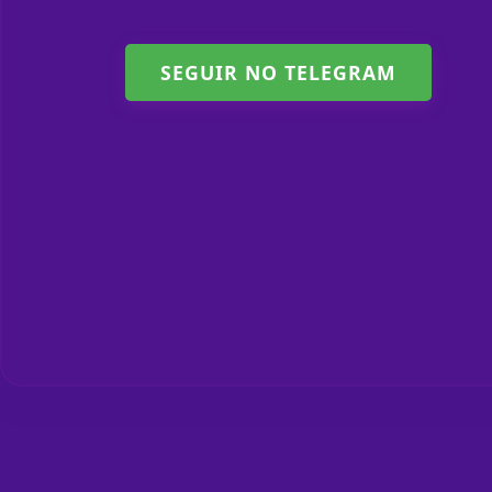
SEGUIR NO TELEGRAM