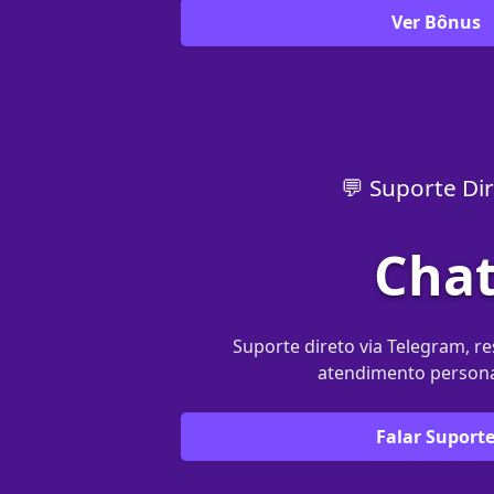
Ver Bônus
💬 Suporte Di
Cha
Suporte direto via Telegram, r
atendimento persona
Falar Suport