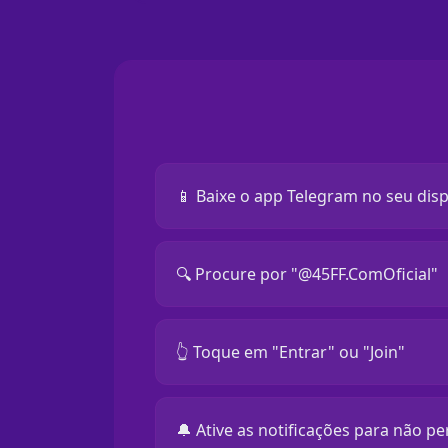
📱 Baixe o app Telegram no seu disp
🔍 Procure por "@45FF.ComOficial"
👆 Toque em "Entrar" ou "Join"
🔔 Ative as notificações para não p