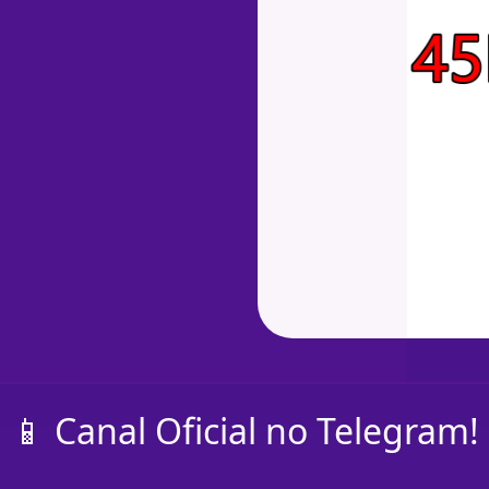
📱 Canal Oficial no Telegram!