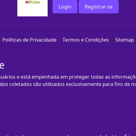
Login
Registrar-se
Políticas de Privacidade
Termos e Condições
Sitemap
de
usuários e está empenhada em proteger todas as informaçõ
os coletados são utilizados exclusivamente para fins de m