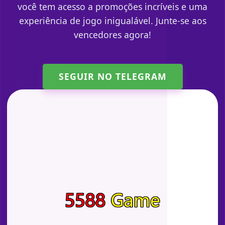
você tem acesso a promoções incríveis e uma
experiência de jogo inigualável. Junte-se aos
vencedores agora!
SEGUIR NO TELEGRAM