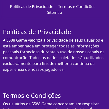
Políticas de Privacidade
Termos e Condições
Sitemap
Políticas de Privacidade
A 5588 Game valoriza a privacidade de seus usuários e
está empenhada em proteger todas as informações
pessoais fornecidas durante o uso de nossos canais de
comunicação. Todos os dados coletados são utilizados
exclusivamente para fins de melhoria contínua da
experiência de nossos jogadores.
Termos e Condições
Os usuários da 5588 Game concordam em respeitar