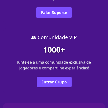
Falar Suporte
👥 Comunidade VIP
1000+
Junte-se a uma comunidade exclusiva de
jogadores e compartilhe experiências!
Entrar Grupo