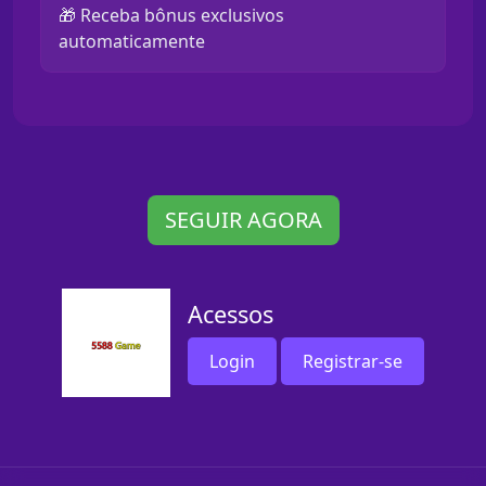
🎁 Receba bônus exclusivos
automaticamente
SEGUIR AGORA
Acessos
Login
Registrar-se