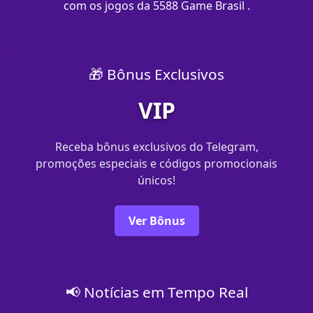
com os jogos da 5588 Game Brasil .
🎁 Bônus Exclusivos
VIP
Receba bônus exclusivos do Telegram,
promoções especiais e códigos promocionais
únicos!
Ver Bônus
📢 Notícias em Tempo Real