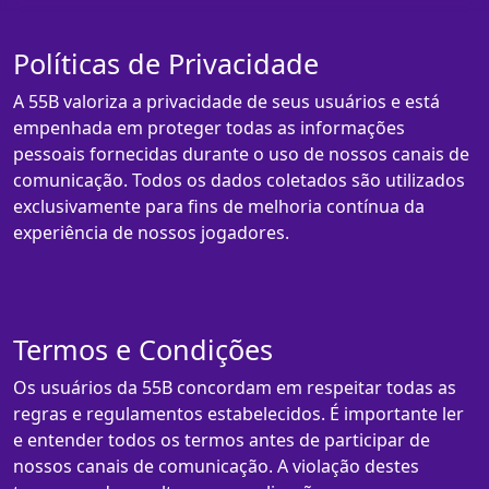
Políticas de Privacidade
A 55B valoriza a privacidade de seus usuários e está
empenhada em proteger todas as informações
pessoais fornecidas durante o uso de nossos canais de
comunicação. Todos os dados coletados são utilizados
exclusivamente para fins de melhoria contínua da
experiência de nossos jogadores.
Termos e Condições
Os usuários da 55B concordam em respeitar todas as
regras e regulamentos estabelecidos. É importante ler
e entender todos os termos antes de participar de
nossos canais de comunicação. A violação destes