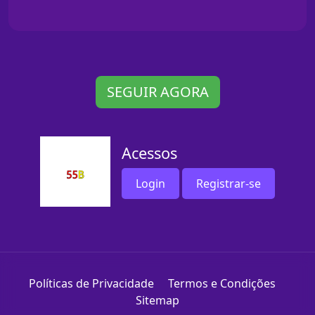
SEGUIR AGORA
Acessos
Login
Registrar-se
Políticas de Privacidade
Termos e Condições
Sitemap