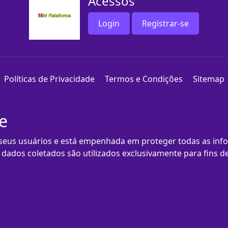
Acessos
Login
Registrar-se
Políticas de Privacidade
Termos e Condições
Sitemap
de
e seus usuários e está empenhada em proteger todas as inf
dados coletados são utilizados exclusivamente para fins d