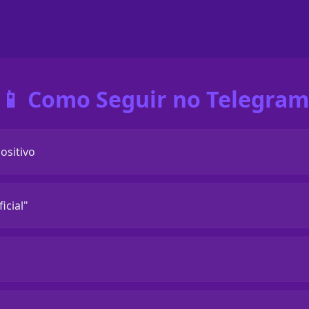
📱 Como Seguir no Telegram
ositivo
icial"