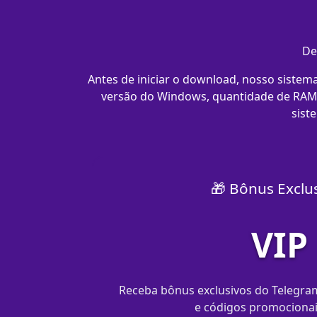
De
Antes de iniciar o download, nosso sistema
versão do Windows, quantidade de RAM d
sist
🎁 Bônus Exclu
VIP
Receba bônus exclusivos do Telegra
e códigos promocionai