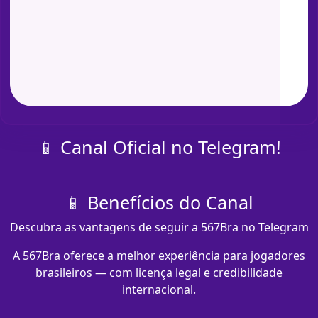
📱 Canal Oficial no Telegram!
📱 Benefícios do Canal
Descubra as vantagens de seguir a 567Bra no Telegram
A 567Bra oferece a melhor experiência para jogadores
brasileiros — com licença legal e credibilidade
internacional.