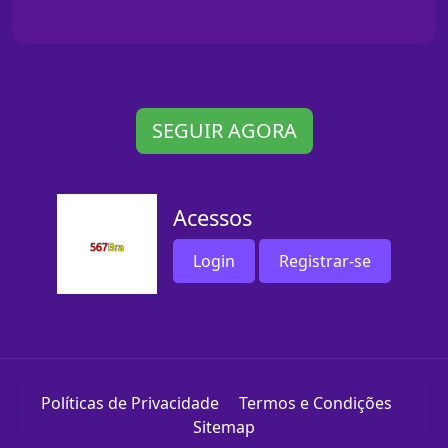
SEGUIR AGORA
Acessos
Login
Registrar-se
Políticas de Privacidade
Termos e Condições
Sitemap