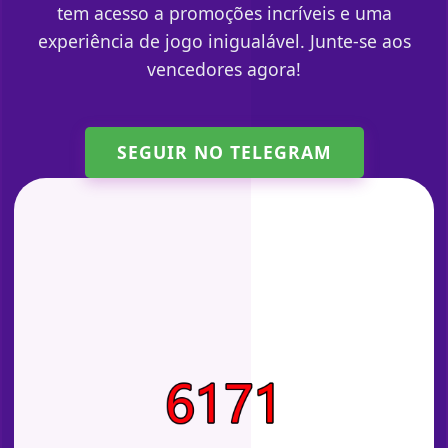
tem acesso a promoções incríveis e uma
experiência de jogo inigualável. Junte-se aos
vencedores agora!
SEGUIR NO TELEGRAM