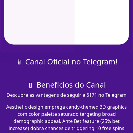
📱 Canal Oficial no Telegram!
📱 Benefícios do Canal
Descubra as vantagens de seguir a 6171 no Telegram
Aesthetic design emprega candy-themed 3D graphics
com color palette saturado targeting broad
demographic appeal. Ante Bet feature (25% bet
increase) dobra chances de triggering 10 free spins