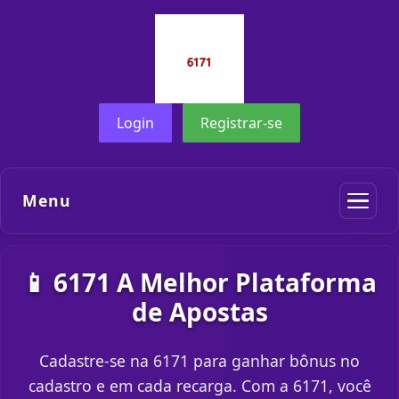
Login
Registrar-se
Menu
📱 6171 A Melhor Plataforma
de Apostas
Cadastre-se na 6171 para ganhar bônus no
cadastro e em cada recarga. Com a 6171, você