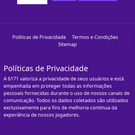
Políticas de Privacidade
Termos e Condições
Sitemap
Políticas de Privacidade
A 6171 valoriza a privacidade de seus usuários e está
empenhada em proteger todas as informações
pessoais fornecidas durante o uso de nossos canais de
comunicação. Todos os dados coletados são utilizados
exclusivamente para fins de melhoria contínua da
experiência de nossos jogadores.