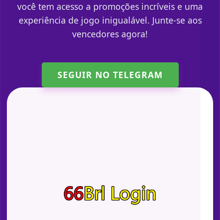
você tem acesso a promoções incríveis e uma
experiência de jogo inigualável. Junte-se aos
vencedores agora!
SEGUIR NO TELEGRAM