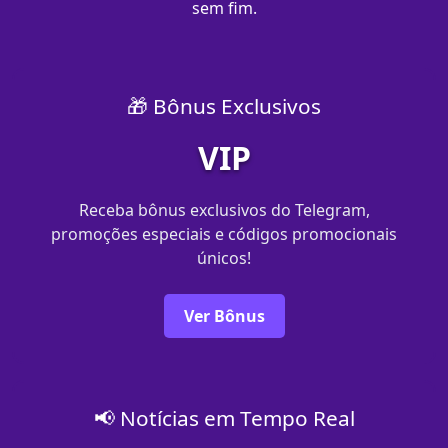
sem fim.
🎁 Bônus Exclusivos
VIP
Receba bônus exclusivos do Telegram,
promoções especiais e códigos promocionais
únicos!
Ver Bônus
📢 Notícias em Tempo Real