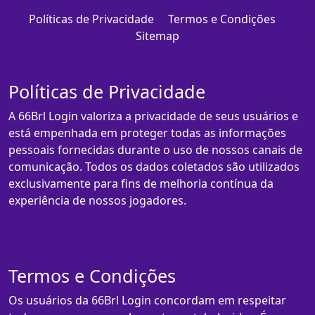
Políticas de Privacidade
Termos e Condições
Sitemap
Políticas de Privacidade
A 66Brl Login valoriza a privacidade de seus usuários e
está empenhada em proteger todas as informações
pessoais fornecidas durante o uso de nossos canais de
comunicação. Todos os dados coletados são utilizados
exclusivamente para fins de melhoria contínua da
experiência de nossos jogadores.
Termos e Condições
Os usuários da 66Brl Login concordam em respeitar