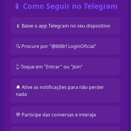
📱 Como Seguir no Telegram
📱 Baixe o app Telegram no seu dispositivo
🔍 Procure por "@66Brl LoginOficial"
👆 Toque em "Entrar" ou "Join"
🔔 Ative as notificações para não perder
nada
💬 Participe das conversas e interaja