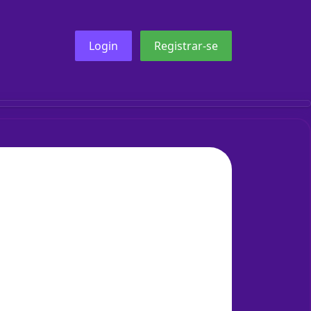
Login
Registrar-se