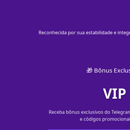
Reconhecida por sua estabilidade e integ
🎁 Bônus Exclu
VIP
Receba bônus exclusivos do Telegra
e códigos promocionai