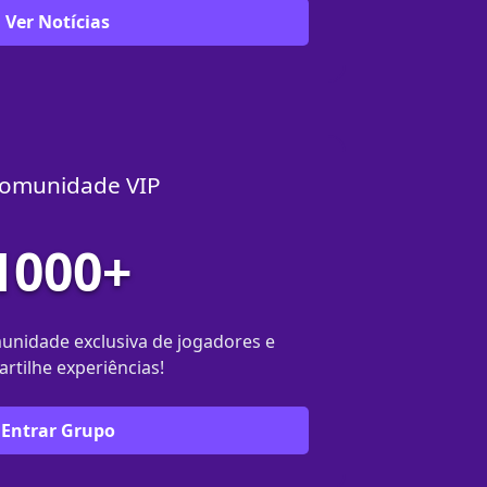
Ver Notícias
Comunidade VIP
1000+
unidade exclusiva de jogadores e
rtilhe experiências!
Entrar Grupo