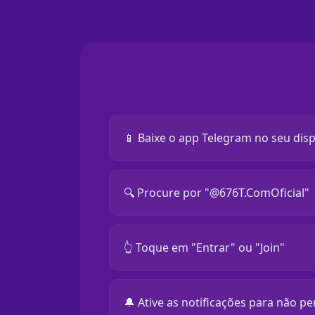
📱 Baixe o app Telegram no seu disp
🔍 Procure por "@676T.ComOficial"
👆 Toque em "Entrar" ou "Join"
🔔 Ative as notificações para não p