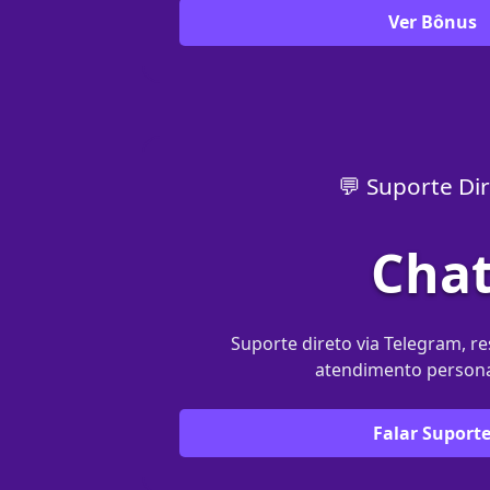
Ver Bônus
💬 Suporte Di
Cha
Suporte direto via Telegram, r
atendimento persona
Falar Suport