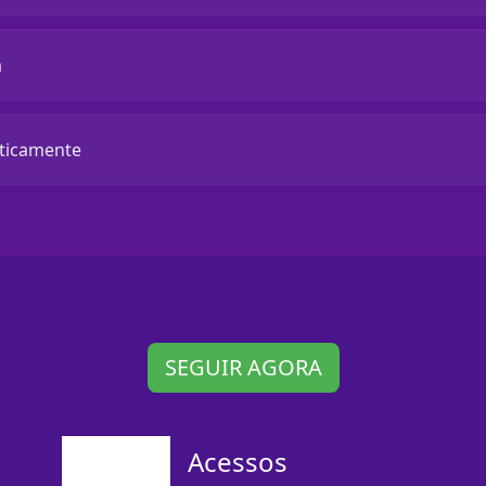
a
aticamente
SEGUIR AGORA
Acessos