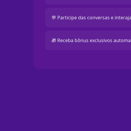
💬 Participe das conversas e interaj
🎁 Receba bônus exclusivos autom