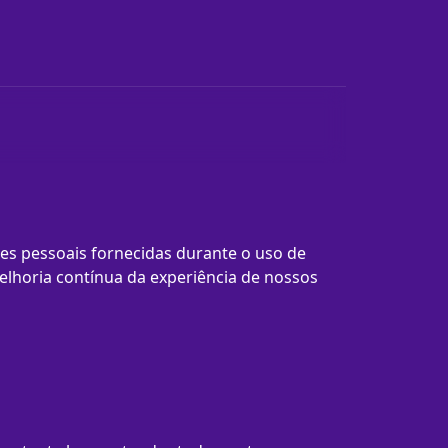
es pessoais fornecidas durante o uso de
elhoria contínua da experiência de nossos