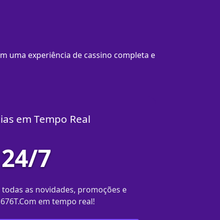
Com uma experiência de cassino completa e
cias em Tempo Real
24/7
e todas as novidades, promoções e
 676T.Com em tempo real!