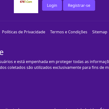
Login
Registrar-se
Políticas de Privacidade
Termos e Condições
Sitemap
de
usuários e está empenhada em proteger todas as informaçõ
os coletados são utilizados exclusivamente para fins de m