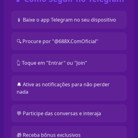
📱 Baixe o app Telegram no seu dispositivo
🔍 Procure por "@688X.ComOficial"
👆 Toque em "Entrar" ou "Join"
🔔 Ative as notificações para não perder
nada
💬 Participe das conversas e interaja
🎁 Receba bônus exclusivos