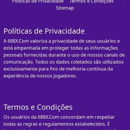
Políticas de Privacidade
Termos e Condições
Sitemap
Políticas de Privacidade
A 688X.Com valoriza a privacidade de seus usuários e
está empenhada em proteger todas as informações
pessoais fornecidas durante o uso de nossos canais de
comunicação. Todos os dados coletados são utilizados
exclusivamente para fins de melhoria contínua da
experiência de nossos jogadores.
Termos e Condições
Os usuários da 688X.Com concordam em respeitar
todas as regras e regulamentos estabelecidos. É