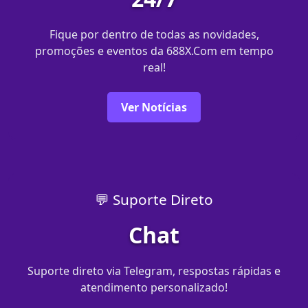
Fique por dentro de todas as novidades,
promoções e eventos da 688X.Com em tempo
real!
Ver Notícias
💬 Suporte Direto
Chat
Suporte direto via Telegram, respostas rápidas e
atendimento personalizado!