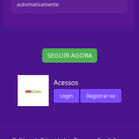
automaticamente
SEGUIR AGORA
Acessos
Login
Registrar-se