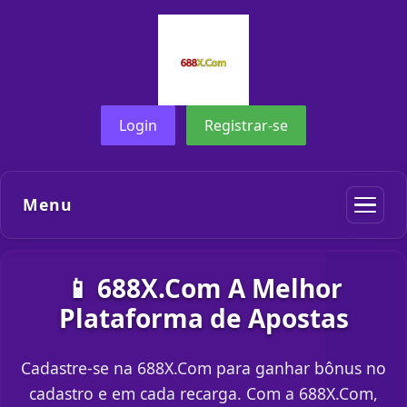
Login
Registrar-se
Menu
📱 688X.Com A Melhor
Plataforma de Apostas
Cadastre-se na 688X.Com para ganhar bônus no
cadastro e em cada recarga. Com a 688X.Com,