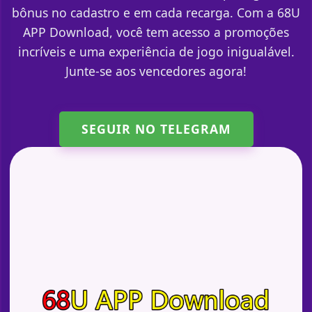
bônus no cadastro e em cada recarga. Com a 68U
APP Download, você tem acesso a promoções
incríveis e uma experiência de jogo inigualável.
Junte-se aos vencedores agora!
SEGUIR NO TELEGRAM