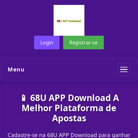
Login
Registrar-se
Menu
📱 68U APP Download A
Melhor Plataforma de
Apostas
Cadastre-se na 68U APP Download para ganhar