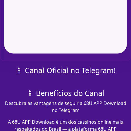
📱 Canal Oficial no Telegram!
📱 Benefícios do Canal
Descubra as vantagens de seguir a 68U APP Download
no Telegram
A 68U APP Download é um dos cassinos online mais
respeitados do Brasil — a plataforma 68U APP