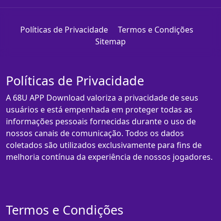
Políticas de Privacidade
Termos e Condições
Sitemap
Políticas de Privacidade
A 68U APP Download valoriza a privacidade de seus
usuários e está empenhada em proteger todas as
informações pessoais fornecidas durante o uso de
nossos canais de comunicação. Todos os dados
coletados são utilizados exclusivamente para fins de
melhoria contínua da experiência de nossos jogadores.
Termos e Condições