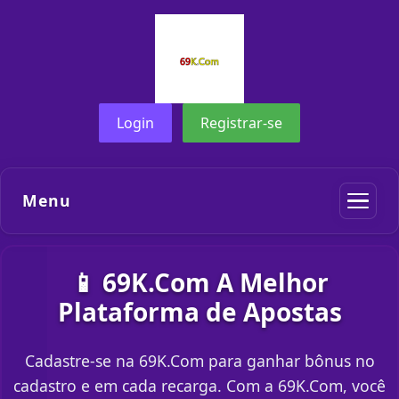
Login
Registrar-se
Menu
📱 69K.Com A Melhor
Plataforma de Apostas
Cadastre-se na 69K.Com para ganhar bônus no
cadastro e em cada recarga. Com a 69K.Com, você