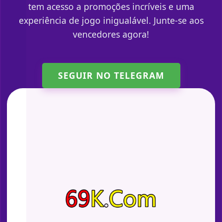
tem acesso a promoções incríveis e uma
experiência de jogo inigualável. Junte-se aos
vencedores agora!
SEGUIR NO TELEGRAM