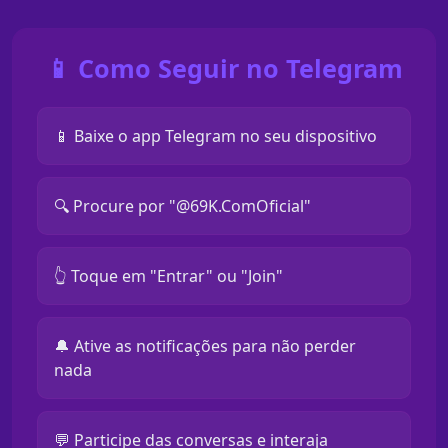
📱 Como Seguir no Telegram
📱 Baixe o app Telegram no seu dispositivo
🔍 Procure por "@69K.ComOficial"
👆 Toque em "Entrar" ou "Join"
🔔 Ative as notificações para não perder
nada
💬 Participe das conversas e interaja