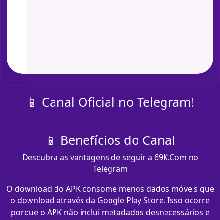
📱 Canal Oficial no Telegram!
📱 Benefícios do Canal
Descubra as vantagens de seguir a 69K.Com no
Telegram
O download do APK consome menos dados móveis que
o download através da Google Play Store. Isso ocorre
porque o APK não inclui metadados desnecessários e