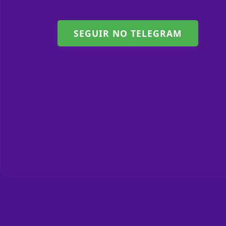
SEGUIR NO TELEGRAM