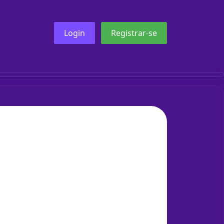
Login
Registrar-se