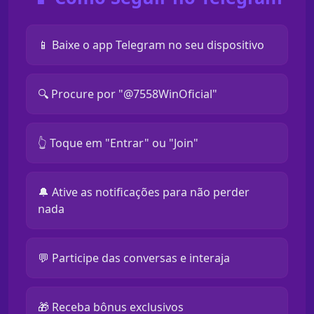
📱 Baixe o app Telegram no seu dispositivo
🔍 Procure por "@7558WinOficial"
👆 Toque em "Entrar" ou "Join"
🔔 Ative as notificações para não perder
nada
💬 Participe das conversas e interaja
🎁 Receba bônus exclusivos