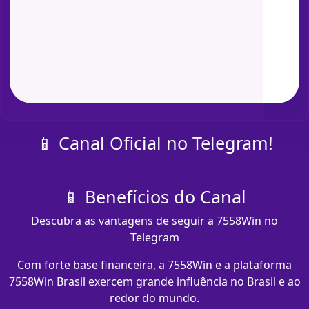
📱 Canal Oficial no Telegram!
📱 Benefícios do Canal
Descubra as vantagens de seguir a 7558Win no
Telegram
Com forte base financeira, a 7558Win e a plataforma
7558Win Brasil exercem grande influência no Brasil e ao
redor do mundo.