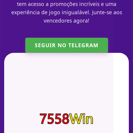
tem acesso a promoções incríveis e uma
experiência de jogo inigualável. Junte-se aos
vencedores agora!
SEGUIR NO TELEGRAM