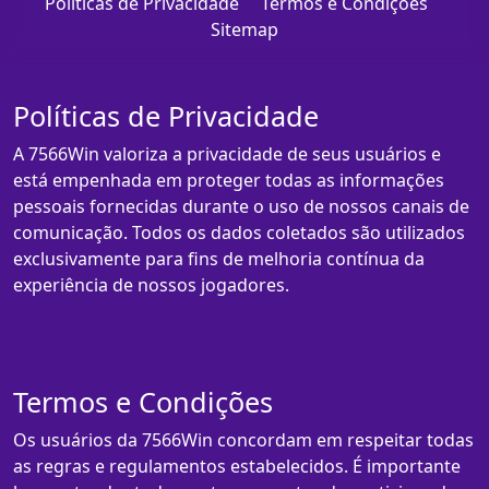
Políticas de Privacidade
Termos e Condições
Sitemap
Políticas de Privacidade
A 7566Win valoriza a privacidade de seus usuários e
está empenhada em proteger todas as informações
pessoais fornecidas durante o uso de nossos canais de
comunicação. Todos os dados coletados são utilizados
exclusivamente para fins de melhoria contínua da
experiência de nossos jogadores.
Termos e Condições
Os usuários da 7566Win concordam em respeitar todas
as regras e regulamentos estabelecidos. É importante