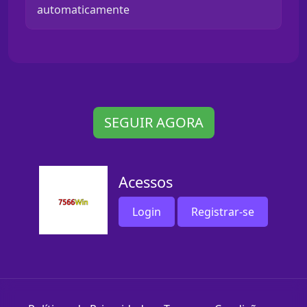
automaticamente
SEGUIR AGORA
Acessos
Login
Registrar-se