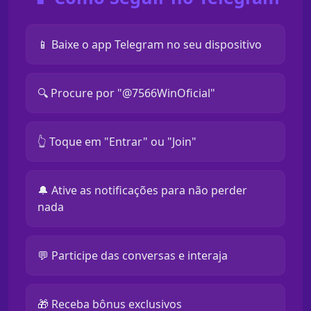
📱 Baixe o app Telegram no seu dispositivo
🔍 Procure por "@7566WinOficial"
👆 Toque em "Entrar" ou "Join"
🔔 Ative as notificações para não perder
nada
💬 Participe das conversas e interaja
🎁 Receba bônus exclusivos