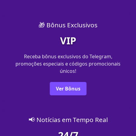
🎁 Bônus Exclusivos
VIP
Receba bônus exclusivos do Telegram,
promoções especiais e códigos promocionais
únicos!
Ver Bônus
📢 Notícias em Tempo Real
24/7