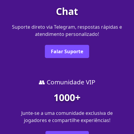
Chat
Suporte direto via Telegram, respostas rápidas e
atendimento personalizado!
Falar Suporte
👥 Comunidade VIP
1000+
Junte-se a uma comunidade exclusiva de
jogadores e compartilhe experiências!