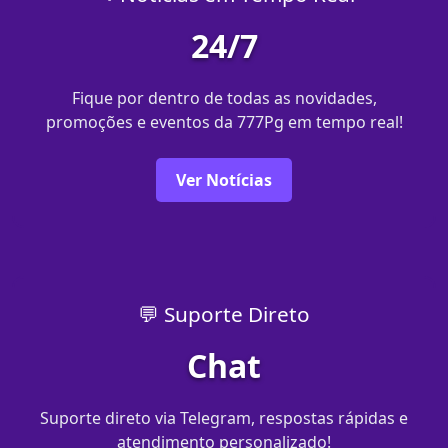
24/7
Fique por dentro de todas as novidades,
promoções e eventos da 777Pg em tempo real!
Ver Notícias
💬 Suporte Direto
Chat
Suporte direto via Telegram, respostas rápidas e
atendimento personalizado!