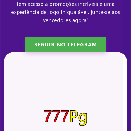
tem acesso a promoções incríveis e uma
experiência de jogo inigualável. Junte-se aos
vencedores agora!
SEGUIR NO TELEGRAM