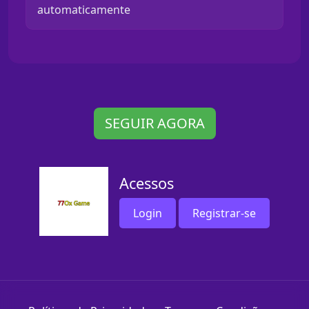
automaticamente
SEGUIR AGORA
Acessos
Login
Registrar-se