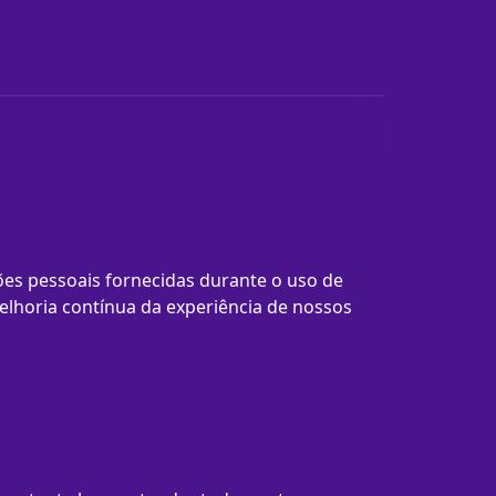
es pessoais fornecidas durante o uso de
elhoria contínua da experiência de nossos