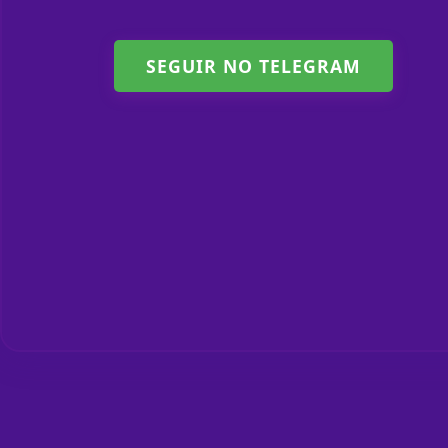
SEGUIR NO TELEGRAM