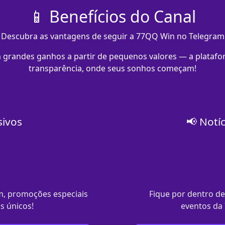
📱 Benefícios do Canal
Descubra as vantagens de seguir a 77QQ Win no Telegram
grandes ganhos a partir de pequenos valores — a plataform
transparência, onde seus sonhos começam!
sivos
📢 Notí
m, promoções especiais
Fique por dentro d
s únicos!
eventos da