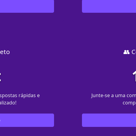
reto
👥 
t
espostas rápidas e
Junte-se a uma com
lizado!
compa
e