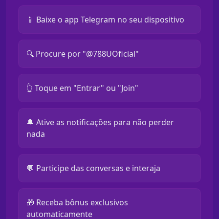
📱 Baixe o app Telegram no seu dispositivo
🔍 Procure por "@788UOficial"
👆 Toque em "Entrar" ou "Join"
🔔 Ative as notificações para não perder
nada
💬 Participe das conversas e interaja
🎁 Receba bônus exclusivos
automaticamente