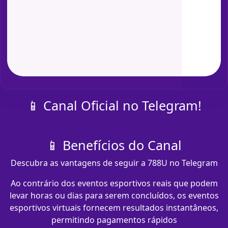
📱 Canal Oficial no Telegram!
📱 Benefícios do Canal
Descubra as vantagens de seguir a 788U no Telegram
Ao contrário dos eventos esportivos reais que podem
levar horas ou dias para serem concluídos, os eventos
esportivos virtuais fornecem resultados instantâneos,
permitindo pagamentos rápidos