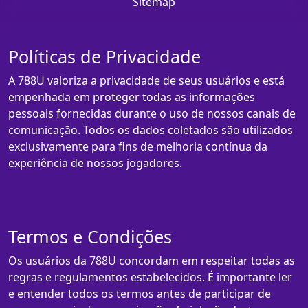
Sitemap
Políticas de Privacidade
A 788U valoriza a privacidade de seus usuários e está
empenhada em proteger todas as informações
pessoais fornecidas durante o uso de nossos canais de
comunicação. Todos os dados coletados são utilizados
exclusivamente para fins de melhoria contínua da
experiência de nossos jogadores.
Termos e Condições
Os usuários da 788U concordam em respeitar todas as
regras e regulamentos estabelecidos. É importante ler
e entender todos os termos antes de participar de