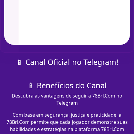
📱 Canal Oficial no Telegram!
📱 Benefícios do Canal
Descubra as vantagens de seguir a 78Brl.Com no
Telegram
Com base em segurança, justiça e praticidade, a
78Brl.Com permite que cada jogador demonstre suas
habilidades e estratégias na plataforma 78Brl.Com