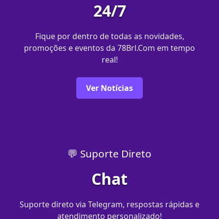
24/7
Fique por dentro de todas as novidades,
promoções e eventos da 78Brl.Com em tempo
real!
Ver Notícias
💬 Suporte Direto
Chat
Suporte direto via Telegram, respostas rápidas e
atendimento personalizado!