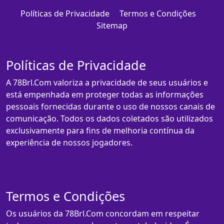
Políticas de Privacidade
Termos e Condições
Sitemap
Políticas de Privacidade
A 78Brl.Com valoriza a privacidade de seus usuários e
está empenhada em proteger todas as informações
pessoais fornecidas durante o uso de nossos canais de
comunicação. Todos os dados coletados são utilizados
exclusivamente para fins de melhoria contínua da
experiência de nossos jogadores.
Termos e Condições
Os usuários da 78Brl.Com concordam em respeitar