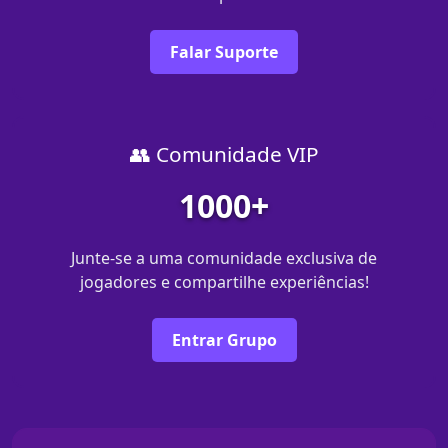
Falar Suporte
👥 Comunidade VIP
1000+
Junte-se a uma comunidade exclusiva de
jogadores e compartilhe experiências!
Entrar Grupo