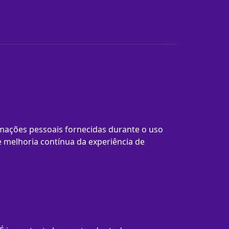
mações pessoais fornecidas durante o uso
e melhoria contínua da experiência de