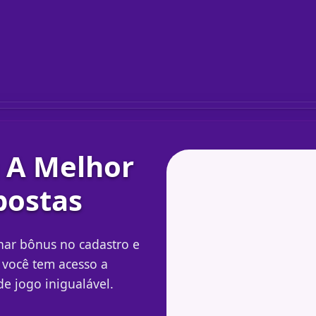
 A Melhor
postas
ar bônus no cadastro e
você tem acesso a
e jogo inigualável.