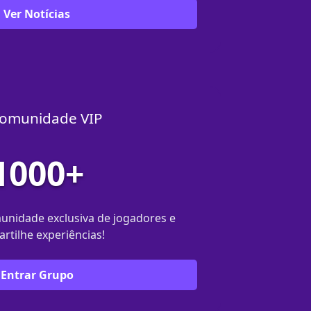
Ver Notícias
Comunidade VIP
1000+
unidade exclusiva de jogadores e
rtilhe experiências!
Entrar Grupo