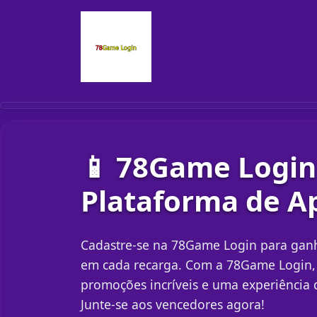
📱 78Game Login
Plataforma de A
Cadastre-se na 78Game Login para ganh
em cada recarga. Com a 78Game Login, 
promoções incríveis e uma experiência d
Junte-se aos vencedores agora!