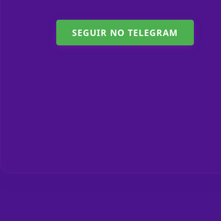
SEGUIR NO TELEGRAM