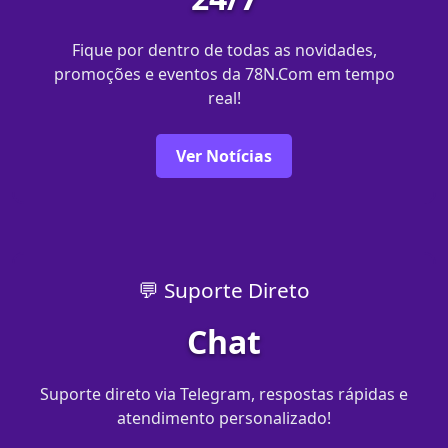
Fique por dentro de todas as novidades,
promoções e eventos da 78N.Com em tempo
real!
Ver Notícias
💬 Suporte Direto
Chat
Suporte direto via Telegram, respostas rápidas e
atendimento personalizado!